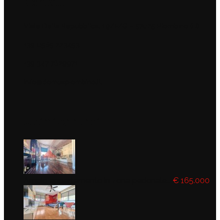
Contatti
Viale Della Repubblica, 19/F/G – 57025 Piombino (LI)
+39 0565 223453
+39 347 7829971
info@domuspiombino.it
Ultimi Annunci
Ampio appartamento in zona pedonale...
€ 165.000