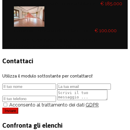
Ampio appartamento in zona Ghiaccio...
€ 185.000
Luminoso trilocale primo piano con ...
€ 100.000
©2020 - AGENZIA IMMOBILIARE DOMUS P.I.
01564140497 - Powered by Araneus
Contattaci
Utilizza il modulo sottostante per contattarci!
Acconsento al trattamento dei dati
GDPR
Inviare
Confronta gli elenchi